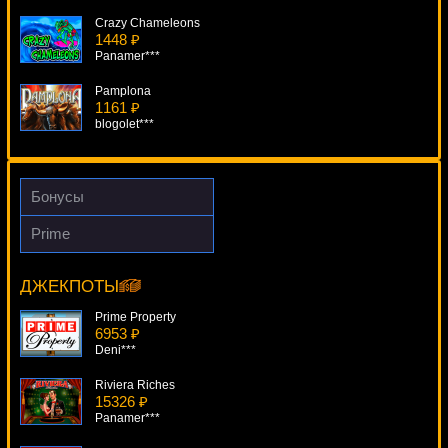
Crazy Chameleons
1448 ₽
Panamer***
Pamplona
1161 ₽
blogolet***
Gemscapades
3296 ₽
Egoistik***
Бонусы
Thrill Seekers
Prime
3383 ₽
Booty Time
lucky***
6936 ₽
lucky***
ДЖЕКПОТЫ
Funky Monkey
2360 ₽
Prime Property
beautif***
6953 ₽
Deni***
Riviera Riches
15326 ₽
Panamer***